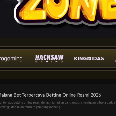
lang Bet Terpercaya Betting Online Resmi 2026
i tempat betting online resmi dengan tampilan yang responsive ringan dibuka pada s
 tertinggi dan telah terbukti gampang menang.