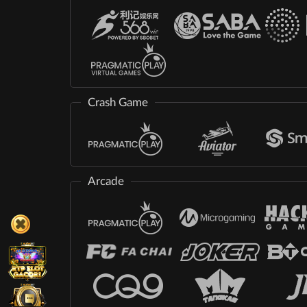
Crash Game
Arcade