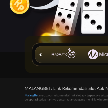
MALANGBET: Link Rekomendasi Slot Apk Ma
MalangBet
merupakan rekomendasi link slot apk terpercaya sebaga
bereporasi setiap harinya dengan rata-rata game memiliki winrate