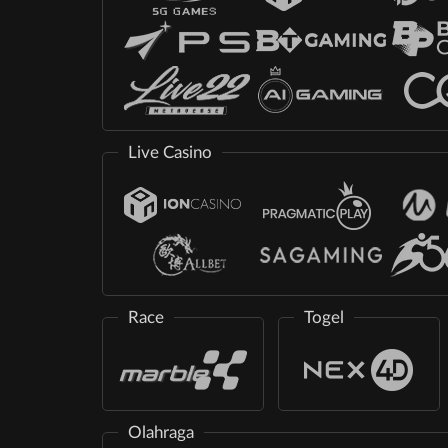
Live Casino
Race
Togel
Olahraga