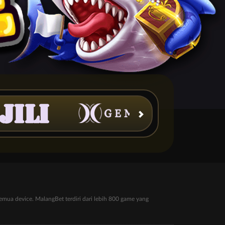
emua device. MalangBet terdiri dari lebih 800 game yang