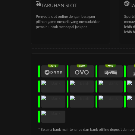
TARUHAN SLOT
T
Penyedia slot online dengan beragam
Sports
pilihan game menarik yang memudahkan
menawa
pemain untuk mencapai jackpot
lebih 
lebih 
* Selama bank maintenance dan bank offline deposit dan pen