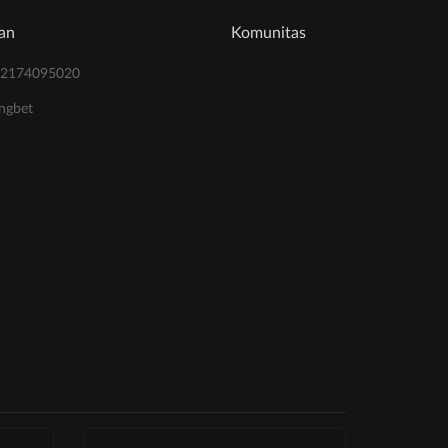
an
Komunitas
2174095020
ngbet