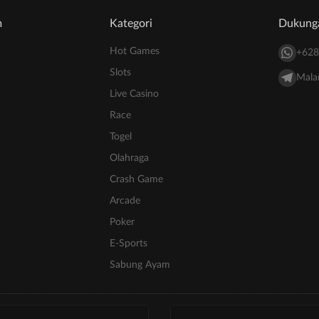
m
Kategori
Dukung
Hot Games
+628
Slots
Mala
Live Casino
Race
Togel
Olahraga
Crash Game
Arcade
Poker
E-Sports
Sabung Ayam