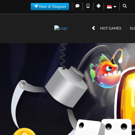
Main di Telegram
HOT GAMES
SL