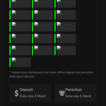
* Selama bank maintenance dan bank offline deposit dan penarikan
tidak dapat diproses
Deposit
Penarikan
Rata-rata 3 Menit
Rata-rata 5 Menit