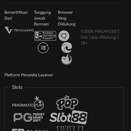
Bersertifikasi
Tanggung
Browser
Dari
Jawab
Yang
Bermain
Didukung
©2026 MALANGBET.
Hak cipta dilindungi |
18+
Platform Penyedia Layanan
Slots