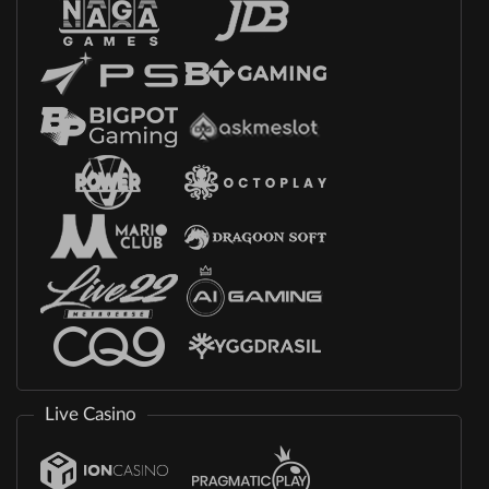
Live Casino