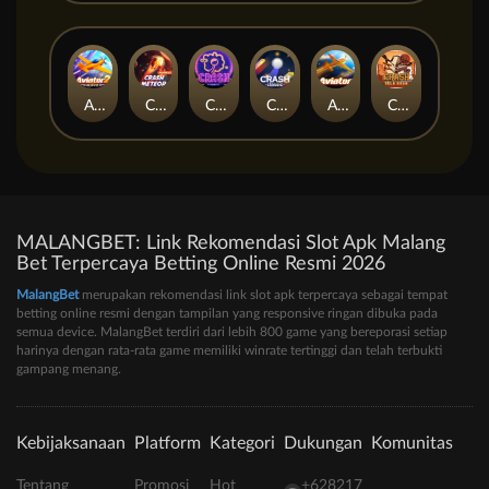
Aviator2-Sky Elite
Crash Meteor
Crash Neon
Crash Classic
Aviator
Crash Gold Rush
MALANGBET: Link Rekomendasi Slot Apk Malang
Bet Terpercaya Betting Online Resmi 2026
MalangBet
merupakan rekomendasi link slot apk terpercaya sebagai tempat
betting online resmi dengan tampilan yang responsive ringan dibuka pada
semua device. MalangBet terdiri dari lebih 800 game yang bereporasi setiap
harinya dengan rata-rata game memiliki winrate tertinggi dan telah terbukti
gampang menang.
Kebijaksanaan
Platform
Kategori
Dukungan
Komunitas
Tentang
Promosi
Hot
+628217