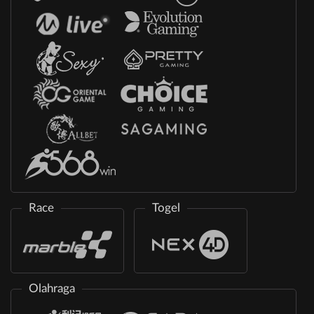
Race
Togel
Olahraga