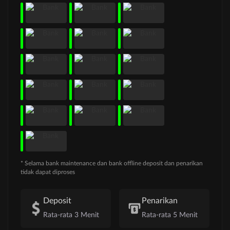
* Selama bank maintenance dan bank offline deposit dan penarikan
tidak dapat diproses
Deposit
Penarikan
Rata-rata 3 Menit
Rata-rata 5 Menit