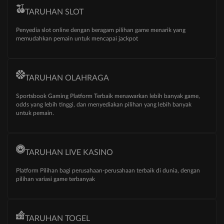
TARUHAN SLOT
Penyedia slot online dengan beragam pilihan game menarik yang
memudahkan pemain untuk mencapai jackpot
TARUHAN OLAHRAGA
Sportsbook Gaming Platform Terbaik menawarkan lebih banyak game,
odds yang lebih tinggi, dan menyediakan pilihan yang lebih banyak
untuk pemain.
TARUHAN LIVE KASINO
Platform Pilihan bagi perusahaan-perusahaan terbaik di dunia, dengan
pilihan variasi game terbanyak
TARUHAN TOGEL