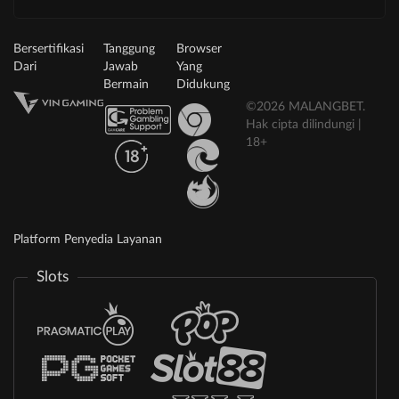
Bersertifikasi
Tanggung
Browser
Dari
Jawab
Yang
Bermain
Didukung
©2026 MALANGBET.
Hak cipta dilindungi |
18+
Platform Penyedia Layanan
Slots