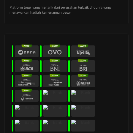
Platform togel yang menarik dari perusahan terbaik di dunia yang
menawarkan hadiah kemenangan besar