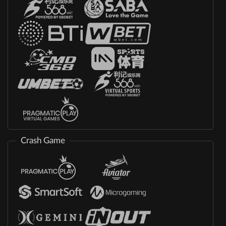
Crash Game