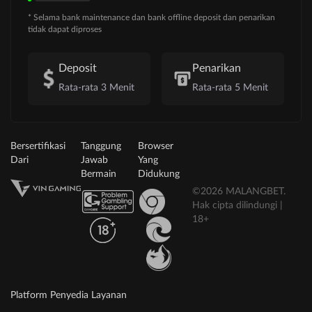
* Selama bank maintenance dan bank offline deposit dan penarikan
tidak dapat diproses
Deposit
Penarikan
Rata-rata 3 Menit
Rata-rata 5 Menit
Bersertifikasi
Tanggung
Browser
Dari
Jawab
Yang
Bermain
Didukung
©2026 MALANGBET.
Hak cipta dilindungi |
18+
Platform Penyedia Layanan