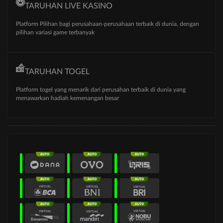
TARUHAN LIVE KASINO
Platform Pilihan bagi perusahaan-perusahaan terbaik di dunia, dengan
pilihan variasi game terbanyak
TARUHAN TOGEL
Platform togel yang menarik dari perusahan terbaik di dunia yang
menawarkan hadiah kemenangan besar