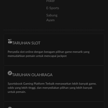
Poker
E-Sports
Sabung
Ayam
TARUHAN SLOT
Penyedia slot online dengan beragam pilihan game menarik yang
memudahkan pemain untuk mencapai jackpot
TARUHAN OLAHRAGA
Sportsbook Gaming Platform Terbaik menawarkan lebih banyak game,
odds yang lebih tinggi, dan menyediakan pilihan yang lebih banyak
untuk pemain.