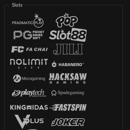
Slots