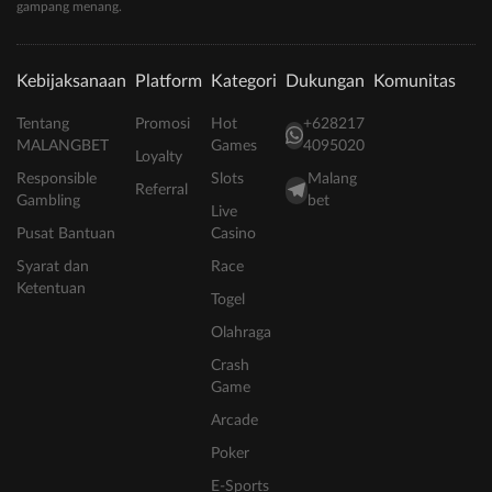
gampang menang.
Kebijaksanaan
Platform
Kategori
Dukungan
Komunitas
Tentang
Promosi
Hot
+628217
MALANGBET
Games
4095020
Loyalty
Responsible
Slots
Malang
Referral
Gambling
bet
Live
Pusat Bantuan
Casino
Syarat dan
Race
Ketentuan
Togel
Olahraga
Crash
Game
Arcade
Poker
E-Sports