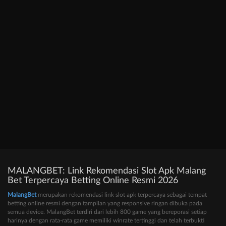
MALANGBET: Link Rekomendasi Slot Apk Malang
Bet Terpercaya Betting Online Resmi 2026
MalangBet
merupakan rekomendasi link slot apk terpercaya sebagai tempat
betting online resmi dengan tampilan yang responsive ringan dibuka pada
semua device. MalangBet terdiri dari lebih 800 game yang bereporasi setiap
harinya dengan rata-rata game memiliki winrate tertinggi dan telah terbukti